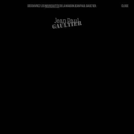
DÉCOUVREZ LES
NOUVEAUTÉS
DE LA MAISON JEAN PAUL GAULTIER.
CLOSE
FERMER
PANIER