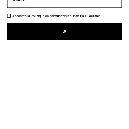
J'accepte la
Politique de confidentialité
Jean Paul Gaultier
Le Top "Le Male"
385,00€
OK
CRÉER UNE ALERTE
Bleu Marine
DESCRIPTION
Top à manches longues en tulle bleu imprimé « Le Male ».
DÉTAILS DU PRODUIT
GUIDE DES TAILLES
EXPÉDITION ET RETOUR
Retours gratuits