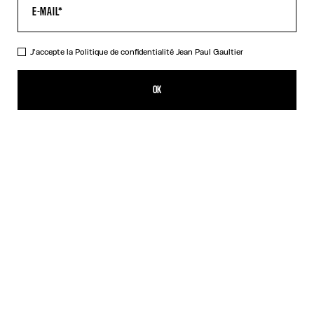
J'accepte la
Politique de confidentialité
Jean Paul Gaultier
Le T-Shirt Tattoo Rouge
352,00€
OK
CRÉER UNE ALERTE
Rouge
DESCRIPTION
T-shirt en jersey rouge avec détail logo Jean Paul Gaultier surpiqué,
imprimé « Tattoo » au dos et bords contrastés.
DÉTAILS DU PRODUIT
GUIDE DES TAILLES
EXPÉDITION ET RETOUR