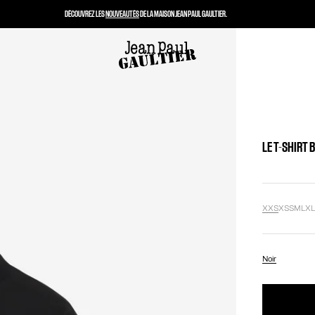
DÉCOUVREZ LES
NOUVEAUTÉS
DE LA MAISON JEAN PAUL GAULTIER.
LE T-SHIRT 
XXS
XS
S
M
L
X
Noir