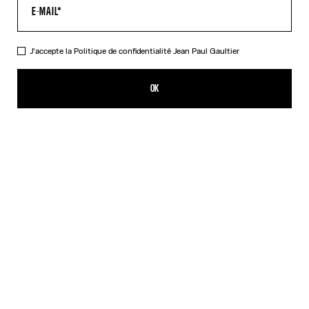
J'accepte la
Politique de confidentialité
Jean Paul Gaultier
Le Pull Bi-Matière Marinière
825,00€
OK
CRÉER UNE ALERTE
Blanc
DESCRIPTION
Pull en maille noire avec application en tulle noir et blanc imprimé
Marinière.
DÉTAILS DU PRODUIT
GUIDE DES TAILLES
EXPÉDITION ET RETOUR