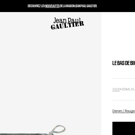
DÉCOUVREZ LES
NOUVEAUTÉS
DE LA MAISON JEAN PAUL GAULTIER.
LE BAS DE B
XXS
XS
S
M
L
X
Denim / Rouge