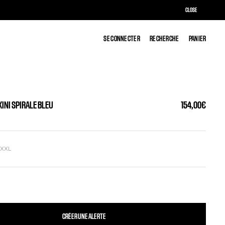
CLOSE
SE CONNECTER
SE CONNECTER
RECHERCHE
RECHERCHE
PANIER
PANIER
IKINI SPIRALE BLEU
154,00€
L
XXL
CRÉER UNE ALERTE