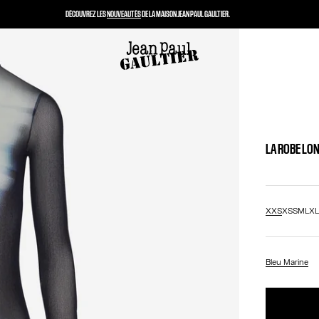
DÉCOUVREZ LES
NOUVEAUTÉS
DE LA MAISON JEAN PAUL GAULTIER.
LA ROBE LO
XXS
XS
S
M
L
X
Bleu Marine