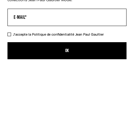
J'accepte la
Politique de confidentialité
Jean Paul Gaultier
La Chemise Petit Grand Junior
649,00€
OK
CRÉER UNE ALERTE
Bleu Clair
DESCRIPTION
Chemise petit grand en coton rayé bleu et blanc avec détail logo «
Junior » sur la manche.
DÉTAILS DU PRODUIT
GUIDE DES TAILLES
EXPÉDITION ET RETOUR