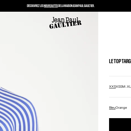
DÉCOUVREZ LES
NOUVEAUTÉS
DE LA MAISON JEAN PAUL GAULTIER.
LE TOP TAR
XXS
XS
S
M
L
X
Bleu
Orange