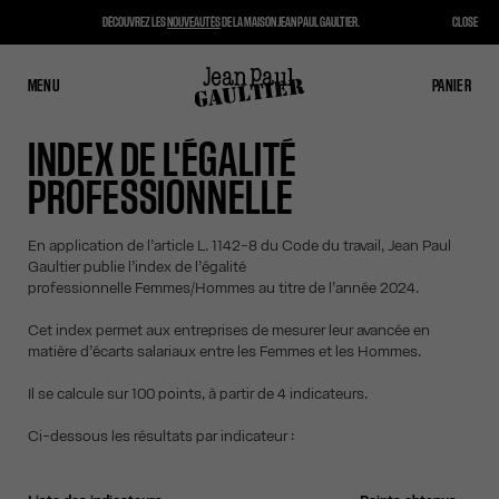
DÉCOUVREZ LES
NOUVEAUTÉS
DE LA MAISON JEAN PAUL GAULTIER.
CLOSE
MENU
FERMER
PANIER
PANIER
INDEX DE L'ÉGALITÉ
PROFESSIONNELLE
En application de l’article L. 1142-8 du Code du travail, Jean Paul
Gaultier publie l’index de l’égalité
professionnelle Femmes/Hommes au titre de l’année 2024.
Cet index permet aux entreprises de mesurer leur avancée en
matière d’écarts salariaux entre les Femmes et les Hommes.
Il se calcule sur 100 points, à partir de 4 indicateurs.
Ci-dessous les résultats par indicateur :