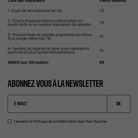
Liste des indicateurs
Points obtenus
1- Écart de rémunération (en %)
35
2- Écarts d’augmentations individuelles (en
35
points de% ou en nombre équivalent de salariés)
3- Pourcentage de salariés augmentés au retour
15
d’un congé maternité (%)
4- Nombre de salariés du sexe sous-représenté
10
parmi les 10 plus hautes rémunérations
INDEX (sur 100 points)
95
ABONNEZ-VOUS À LA NEWSLETTER
OK
J'accepte la
Politique de confidentialité
Jean Paul Gaultier