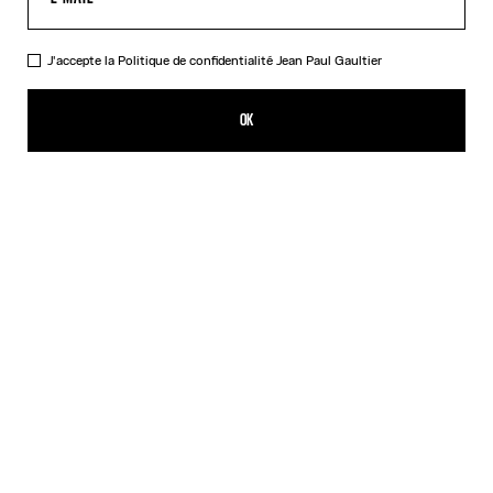
J'accepte la
Politique de confidentialité
Jean Paul Gaultier
Le Perfecto Court
3 289,00€
OK
AJOUTER AU PANIER
Noir
DESCRIPTION
Perfecto court en cuir noir avec ceinture amovible.
DÉTAILS DU PRODUIT
GUIDE DES TAILLES
EXPÉDITION ET RETOUR
Retours gratuits