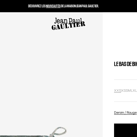
DÉCOUVREZ LES
NOUVEAUTÉS
DE LA MAISON JEAN PAUL GAULTIER.
LE BAS DE B
XXS
XS
S
M
L
X
Denim / Rouge