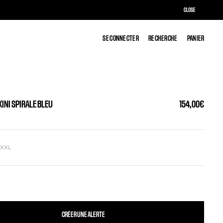
CLOSE
SE CONNECTER
SE CONNECTER
RECHERCHE
RECHERCHE
PANIER
PANIER
IKINI SPIRALE BLEU
154,00€
L
XXL
CRÉER UNE ALERTE