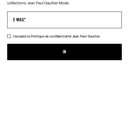
collections Jean Paul Gaultier Mode.
J'accepte la
Politique de confidentialité
Jean Paul Gaultier
La Serviette de Plage Kamasutra
385,00€
OK
AJOUTER AU PANIER
Blanc
DESCRIPTION
Serviette de plage en coton noir et blanc avec détail « Kamasutra
».
DÉTAILS DU PRODUIT
GUIDE DES TAILLES
EXPÉDITION ET RETOUR