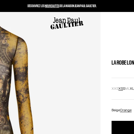
DÉCOUVREZ LES
NOUVEAUTÉS
DE LA MAISON JEAN PAUL GAULTIER.
LA ROBE LO
XXS
XS
S
M
L
X
Beige
Orange