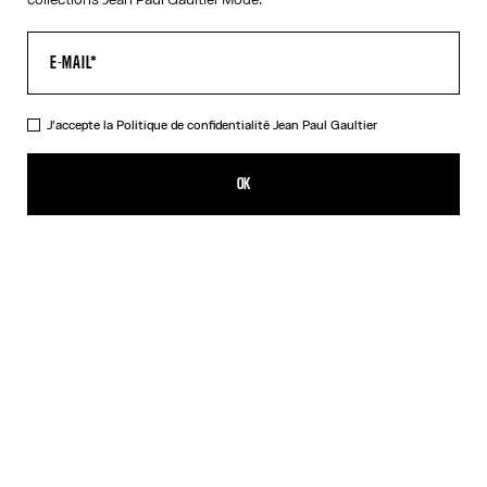
J'accepte la
Politique de confidentialité
Jean Paul Gaultier
La Robe à Franges
979,00€
OK
CRÉER UNE ALERTE
Blanc
DESCRIPTION
Robe longue en jersey blanc et noir à franges avec couture froncée
et détail logo Jean Paul Gaultier 3D sur le col.
DÉTAILS DU PRODUIT
GUIDE DES TAILLES
EXPÉDITION ET RETOUR