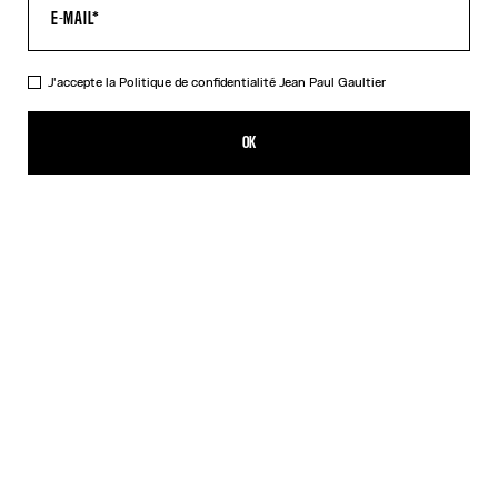
J'accepte la
Politique de confidentialité
Jean Paul Gaultier
La Chemise Body
605,00€
OK
AJOUTER AU PANIER
Blanc
DESCRIPTION
Chemise à manches longues en popeline de coton blanc avec
détail body.
DÉTAILS DU PRODUIT
GUIDE DES TAILLES
EXPÉDITION ET RETOUR