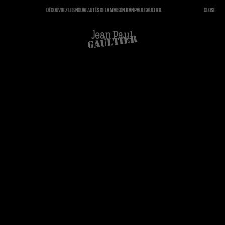
DÉCOUVREZ LES
NOUVEAUTÉS
DE LA MAISON JEAN PAUL GAULTIER.
CLOSE
FERMER
PANIER