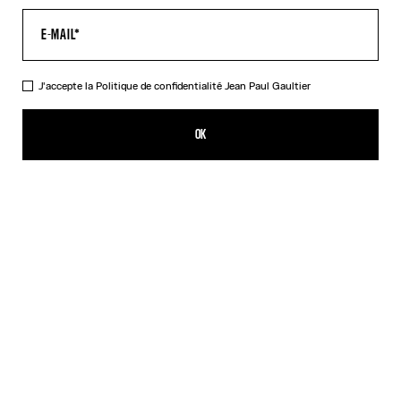
J'accepte la
Politique de confidentialité
Jean Paul Gaultier
Réédition - Le Top Tattoo Safe Sex
350,00€
OK
CRÉER UNE ALERTE
Beige
DESCRIPTION
Top en tulle imprimé Tattoo Safe Sex Corps.
DÉTAILS DU PRODUIT
GUIDE DES TAILLES
EXPÉDITION ET RETOUR