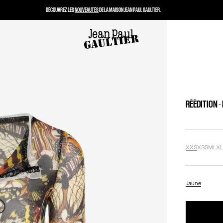
DÉCOUVREZ LES
NOUVEAUTÉS
DE LA MAISON JEAN PAUL GAULTIER.
RÉÉDITION -
XXS
XS
S
M
L
X
Jaune