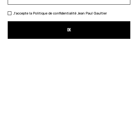
J'accepte la
Politique de confidentialité
Jean Paul Gaultier
L'ours Nana
90,00€
OK
AJOUTER AU PANIER
Beige
DESCRIPTION
Le mythique Ours Nana habillé de la Marinière et du kilt iconiques
de la Maison Jean Paul Gaultier.
DÉTAILS DU PRODUIT
EXPÉDITION ET RETOUR
Retours gratuits
Paiement sécurisé