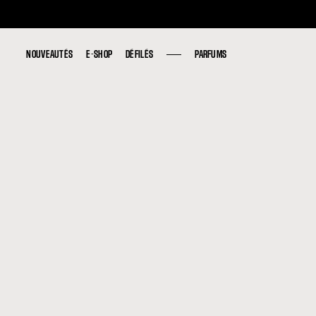
NOUVEAUTÉS
NOUVEAUTÉS
E-SHOP
E-SHOP
DÉFILÉS
DÉFILÉS
PARFUMS
PARFUMS