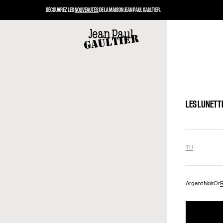
DÉCOUVREZ LES
NOUVEAUTÉS
DE LA MAISON JEAN PAUL GAULTIER.
LES LUNETTE
TU
Argent
Noir
Or