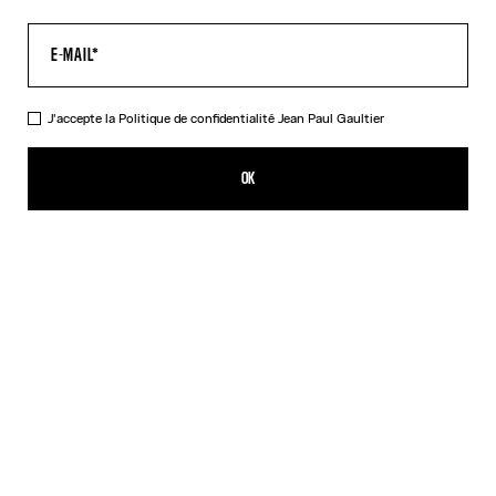
J'accepte la
Politique de confidentialité
Jean Paul Gaultier
Le Top Tattoo Marinière
350,00€
OK
CRÉER UNE ALERTE
Écru
DESCRIPTION
Top à manches longues en tulle écru imprimé « Tattoo Marinière ».
DÉTAILS DU PRODUIT
GUIDE DES TAILLES
EXPÉDITION ET RETOUR