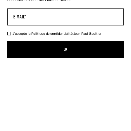
J'accepte la
Politique de confidentialité
Jean Paul Gaultier
Le Top Target Orange
550,00€
OK
AJOUTER AU PANIER
Bleu
Orange
DESCRIPTION
Top à manches longues en jersey lycra orange et blanc imprimé «
Target ».
DÉTAILS DU PRODUIT
GUIDE DES TAILLES
EXPÉDITION ET RETOUR