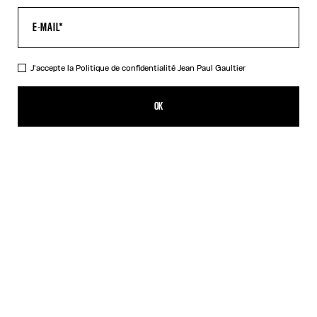
J'accepte la
Politique de confidentialité
Jean Paul Gaultier
Le Top Court Polka Dots
850,00€
OK
AJOUTER AU PANIER
Noir
DESCRIPTION
Top court en soie noire à pois blancs, avec armature flottante.
DÉTAILS DU PRODUIT
GUIDE DES TAILLES
EXPÉDITION ET RETOUR