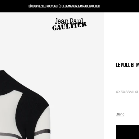
DÉCOUVREZ LES
NOUVEAUTÉS
DE LA MAISON JEAN PAUL GAULTIER.
LE PULL BI-
XXS
XS
S
M
L
X
Blanc