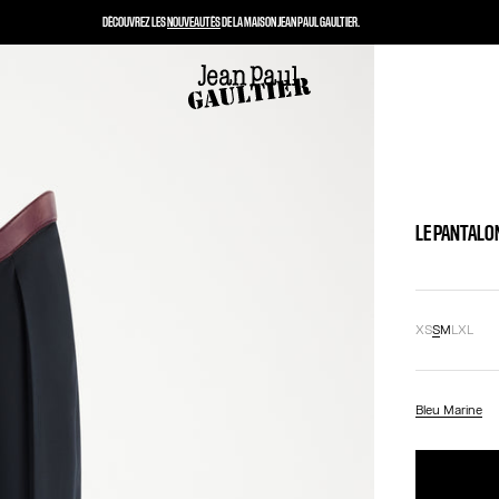
DÉCOUVREZ LES
NOUVEAUTÉS
DE LA MAISON JEAN PAUL GAULTIER.
LE PANTALO
XS
S
M
L
XL
Bleu Marine