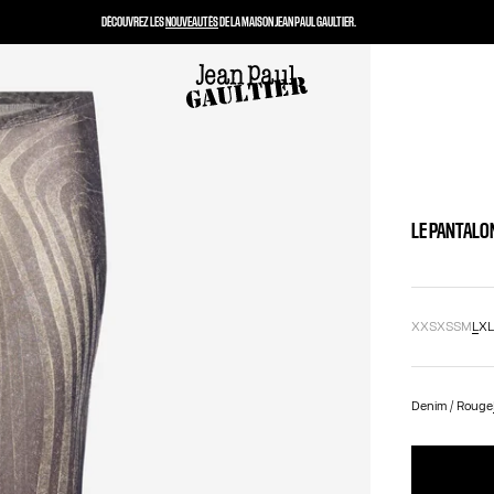
DÉCOUVREZ LES
NOUVEAUTÉS
DE LA MAISON JEAN PAUL GAULTIER.
LE PANTALO
XXS
XS
S
M
L
X
Denim / Rouge