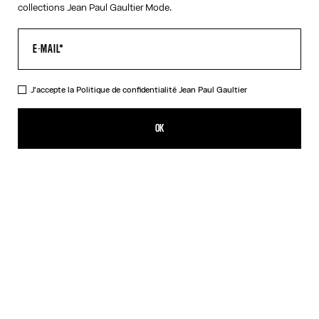
collections Jean Paul Gaultier Mode.
J'accepte la
Politique de confidentialité
Jean Paul Gaultier
Le Jean Denim Petit Grand
750,00€
OK
CRÉER UNE ALERTE
Écru
DESCRIPTION
Jean en denim blanc avec application denim bleu en trompe-l'œil
et étiquette Haute Jeanerie en cuir à l'avant.
DÉTAILS DU PRODUIT
GUIDE DES TAILLES
EXPÉDITION ET RETOUR