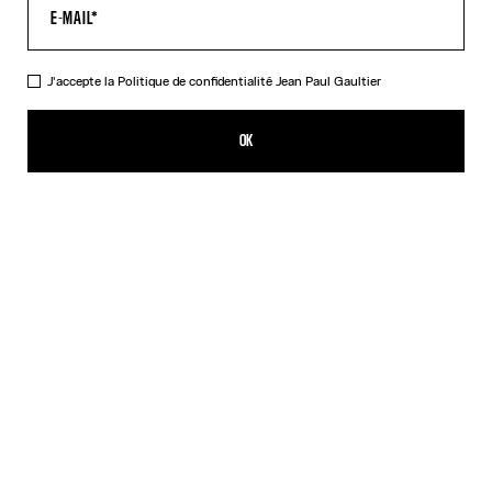
J'accepte la
Politique de confidentialité
Jean Paul Gaultier
Le Double Débardeur Drapé Noir
320,00€
OK
CRÉER UNE ALERTE
Noir
Rouge
DESCRIPTION
Débardeur drapé en jersey noir et écru avec boucle salopette
gravée Jean Paul Gaultier.
DÉTAILS DU PRODUIT
GUIDE DES TAILLES
EXPÉDITION ET RETOUR