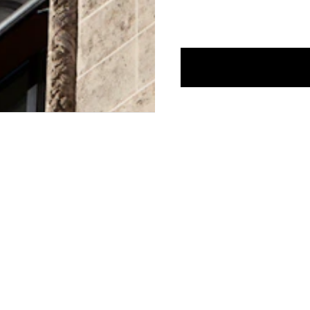
NOUS CONTACTER
E-MAIL :
FASHION@JEANPAULGAULTIER.CO
INSTAGRAM :
@JEANPAULGAULTIE
CENTRE D'AIDE :
GLOBAL-E