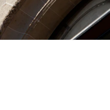
ABONNEZ-VOUS
À LA NEWSLETTER
OK
J'accepte la
Politique de confidentialité
Jean
Paul Gaultier