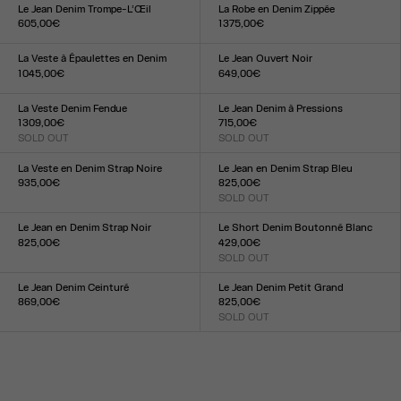
23
24
25
26
27
28
29
30
31
32
33
XS
S
M
L
Le Jean Denim Trompe-L’Œil
La Robe en Denim Zippée
605,00€
1 375,00€
Taille :
Taille :
23
24
25
26
27
28
29
30
31
32
XS
S
M
L
XL
La Veste à Épaulettes en Denim
Le Jean Ouvert Noir
1 045,00€
649,00€
Taille :
Taille :
XXS
XS
S
M
L
XL
XXL
23
24
25
26
27
28
29
30
31
32
La Veste Denim Fendue
Le Jean Denim à Pressions
1 309,00€
715,00€
SOLD OUT
SOLD OUT
Taille :
Taille :
XXS
XS
S
M
L
XL
XXL
23
24
25
26
27
28
29
30
31
32
La Veste en Denim Strap Noire
Le Jean en Denim Strap Bleu
935,00€
825,00€
Taille :
SOLD OUT
Taille :
XXS
XS
S
M
L
XL
XXL
23
24
25
26
27
28
29
30
31
32
Le Jean en Denim Strap Noir
Le Short Denim Boutonné Blanc
825,00€
429,00€
Taille :
SOLD OUT
Taille :
23
24
25
26
27
28
29
30
31
32
23
24
25
26
27
28
29
30
31
32
Le Jean Denim Ceinturé
Le Jean Denim Petit Grand
869,00€
825,00€
Taille :
SOLD OUT
Taille :
23
24
25
26
27
28
29
30
31
32
23
24
25
26
27
28
29
30
31
32