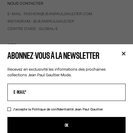
NOUS CONTACTER
E-MAIL :
FASHION@JEANPAULGAULTIER.COM
INSTAGRAM :
@JEANPAULGAULTIER
CENTRE D'AIDE :
GLOBAL-E
AIDE
ABONNEZ-VOUS À LA NEWSLETTER
MON COMPTE
FAQ
Recevez en exclusivité les informations des prochaines
LIVRAISONS ET RETOURS
collections Jean Paul Gaultier Mode.
CONDITIONS GÉNÉRALES DE VENTES
CONDITIONS D'UTILISATION
POLITIQUE DE CONFIDENTIALITÉ
FORMULAIRE DE RÉTRACTATION
GESTION DES COOKIES
J'accepte la
Politique de confidentialité
Jean Paul Gaultier
À PROPOS
OK