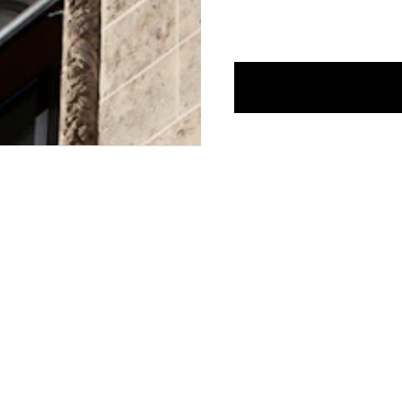
NOUS CONTACTER
E-MAIL :
FASHION@JEANPAULGAULTIER.CO
INSTAGRAM :
@JEANPAULGAULTIE
CENTRE D'AIDE :
GLOBAL-E