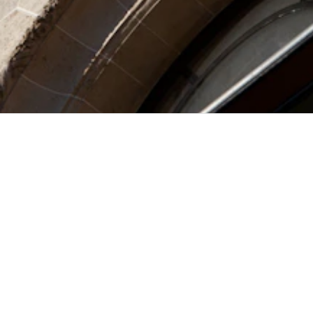
ABONNEZ-VOUS
À LA NEWSLETTER
OK
J'accepte la
Politique de confidentialité
Jean
Paul Gaultier