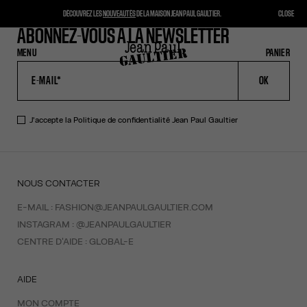
DÉCOUVREZ LES
NOUVEAUTÉS
DE LA MAISON JEAN PAUL GAULTIER.
CLOSE
ABONNEZ-VOUS À LA NEWSLETTER
MENU
FERMER
PANIER
PANIER
OK
J'accepte la
Politique de confidentialité
Jean Paul Gaultier
NOUS CONTACTER
E-MAIL :
FASHION@JEANPAULGAULTIER.COM
INSTAGRAM :
@JEANPAULGAULTIER
CENTRE D'AIDE :
GLOBAL-E
AIDE
MON COMPTE