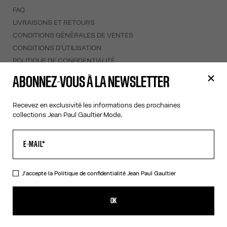
FAQ
LIVRAISONS ET RETOURS
CONDITIONS GÉNÉRALES DE VENTES
CONDITIONS D'UTILISATION
POLITIQUE DE CONFIDENTIALITÉ
FORMULAIRE DE RÉTRACTATION
ABONNEZ-VOUS À LA NEWSLETTER
GESTION DES COOKIES
Recevez en exclusivité les informations des prochaines
À PROPOS
collections Jean Paul Gaultier Mode.
COOKIES
ACCESSIBILITÉ
NOS ENGAGEMENTS
J'accepte la
Politique de confidentialité
Jean Paul Gaultier
Facebook
Instagram
Youtube
Tik Tok
OK
Martinique