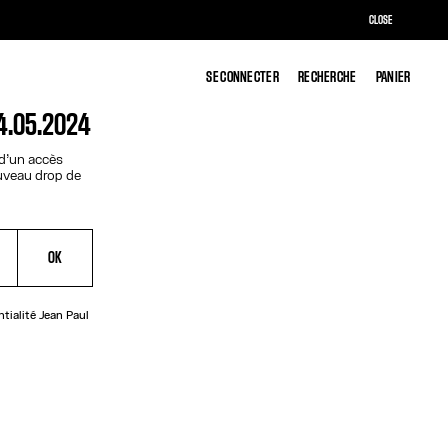
CLOSE
SE CONNECTER
SE CONNECTER
RECHERCHE
RECHERCHE
PANIER
PANIER
4.05.2024
 d’un accès
ouveau drop de
OK
ntialité
Jean Paul