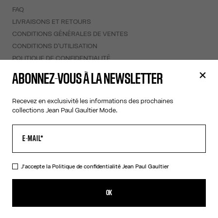
FAQ
LIVRAISONS ET RETOURS
CONDITIONS GÉNÉRALES DE VENTES
CONDITIONS D'UTILISATION
POLITIQUE DE CONFIDENTIALITÉ
FORMULAIRE DE RÉTRACTATION
ABONNEZ-VOUS À LA NEWSLETTER
GESTION DES COOKIES
Recevez en exclusivité les informations des prochaines
À PROPOS
collections Jean Paul Gaultier Mode.
COOKIES
ACCESSIBILITÉ
NOS ENGAGEMENTS
J'accepte la
Politique de confidentialité
Jean Paul Gaultier
Facebook
Instagram
Youtube
Tik Tok
OK
Saint-Martin