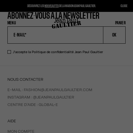
DÉCOUVREZ LES
NOUVEAUTÉS
DE LA MAISON JEAN PAUL GAULTIER.
CLOSE
ABONNEZ-VOUS À LA NEWSLETTER
MENU
FERMER
PANIER
PANIER
OK
J'accepte la
Politique de confidentialité
Jean Paul Gaultier
NOUS CONTACTER
E-MAIL :
FASHION@JEANPAULGAULTIER.COM
INSTAGRAM :
@JEANPAULGAULTIER
CENTRE D'AIDE :
GLOBAL-E
AIDE
MON COMPTE