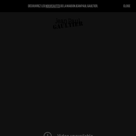
DÉCOUVREZ LES
NOUVEAUTÉS
DE LA MAISON JEAN PAUL GAULTIER.
CLOSE
FERMER
PANIER