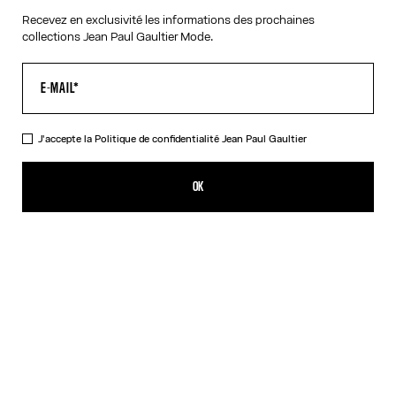
Recevez en exclusivité les informations des prochaines
collections Jean Paul Gaultier Mode.
VIRTUAL TRY-ON
J'accepte la
Politique de confidentialité
Jean Paul Gaultier
Les Lunettes de soleil 55-3175 Noires
495,00€
OK
CRÉER UNE ALERTE
Argent
Noir
DESCRIPTION
Eyewear Collection
Lunettes de soleil à monture ovale noire munie de branches
métalliques en forme d'arceau.
DÉTAILS DU PRODUIT