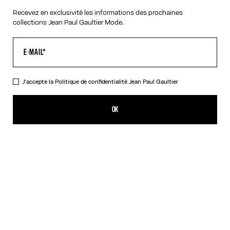
Recevez en exclusivité les informations des prochaines
collections Jean Paul Gaultier Mode.
J'accepte la
Politique de confidentialité
Jean Paul Gaultier
Les Boucles d’Oreilles Champagne
385,00€
OK
AJOUTER AU PANIER
Doré
DESCRIPTION
Boucles d’oreilles en laiton en forme de capsule de champagne.
DÉTAILS DU PRODUIT
GUIDE DES TAILLES