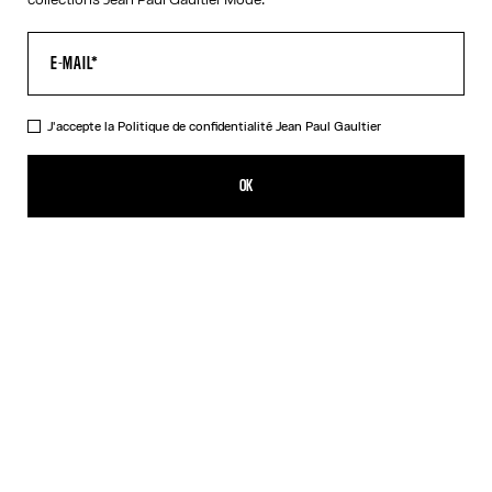
J'accepte la
Politique de confidentialité
Jean Paul Gaultier
Le Top Target Bleu
605,00€
OK
AJOUTER AU PANIER
Bleu
Orange
DESCRIPTION
Top à manches longues en jersey lycra bleu et blanc imprimé «
Target ».
DÉTAILS DU PRODUIT
GUIDE DES TAILLES
EXPÉDITION ET RETOUR