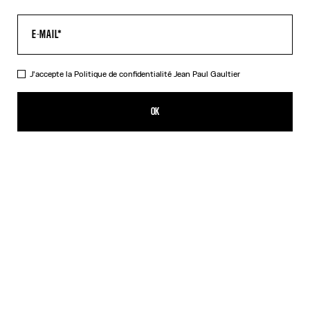
J'accepte la
Politique de confidentialité
Jean Paul Gaultier
Le Top Médaillon Kaki
385,00€
OK
CRÉER UNE ALERTE
Beige
Orange
DESCRIPTION
Top à manches longues en tulle kaki imprimé « Médaillon ».
DÉTAILS DU PRODUIT
GUIDE DES TAILLES
EXPÉDITION ET RETOUR