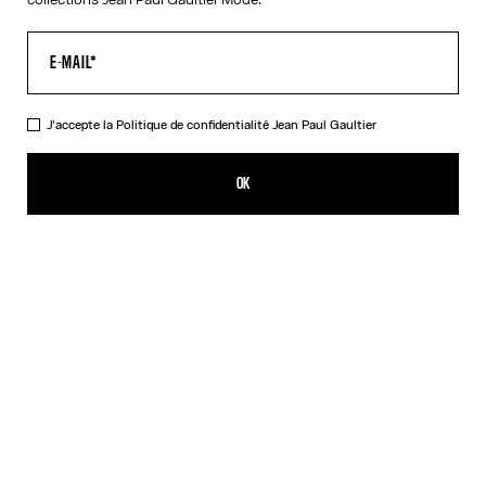
J'accepte la
Politique de confidentialité
Jean Paul Gaultier
Le Top Body Map Junior
495,00€
OK
CRÉER UNE ALERTE
Rose
DESCRIPTION
Top à manches longues multicolore imprimé « Body Map » avec
détail logo « Junior ».
DÉTAILS DU PRODUIT
GUIDE DES TAILLES
EXPÉDITION ET RETOUR