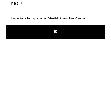
J'accepte la
Politique de confidentialité
Jean Paul Gaultier
Le T-Shirt Tattoo Rouge
352,00€
OK
CRÉER UNE ALERTE
Rouge
DESCRIPTION
T-shirt en jersey rouge avec détail logo Jean Paul Gaultier surpiqué,
imprimé « Tattoo » au dos et bords contrastés.
DÉTAILS DU PRODUIT
GUIDE DES TAILLES
EXPÉDITION ET RETOUR