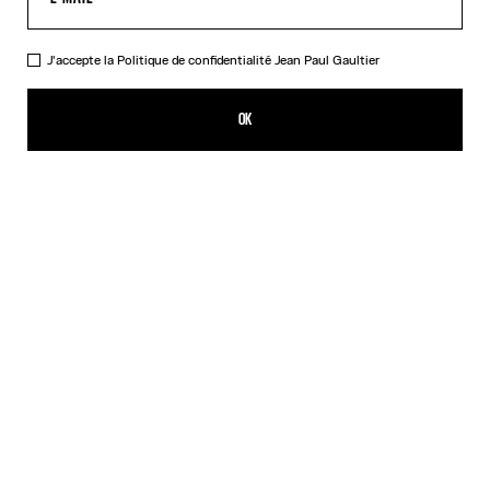
J'accepte la
Politique de confidentialité
Jean Paul Gaultier
Le Perfecto Court
3 289,00€
OK
AJOUTER AU PANIER
Noir
DESCRIPTION
Perfecto court en cuir noir avec ceinture amovible.
DÉTAILS DU PRODUIT
GUIDE DES TAILLES
EXPÉDITION ET RETOUR
Retours gratuits