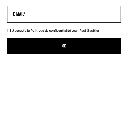
J'accepte la
Politique de confidentialité
Jean Paul Gaultier
Le Pantalon Tailleur Multi-Tattoo
1 089,00€
OK
AJOUTER AU PANIER
Écru
DESCRIPTION
Pantalon de tailleur en coton écru imprimé « Tattoo ».
DÉTAILS DU PRODUIT
GUIDE DES TAILLES
EXPÉDITION ET RETOUR