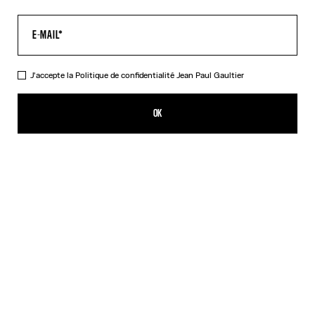
J'accepte la
Politique de confidentialité
Jean Paul Gaultier
Le Baby Tee Water
352,00€
OK
CRÉER UNE ALERTE
Indigo
DESCRIPTION
Top court en tulle bleu imprimé « Water ».
DÉTAILS DU PRODUIT
GUIDE DES TAILLES
EXPÉDITION ET RETOUR