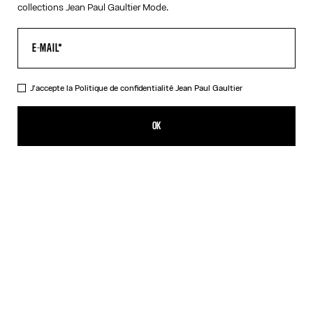
collections Jean Paul Gaultier Mode.
J'accepte la
Politique de confidentialité
Jean Paul Gaultier
La Combishort Junior Gaultier Bicolore
CHF 369.00
OK
AJOUTER AU PANIER
Rouge
DESCRIPTION
Combishort à manches longues en jersey bicolore avec détail logo
imprimé « Junior Gaultier ».
DÉTAILS DU PRODUIT
GUIDE DES TAILLES
EXPÉDITION ET RETOUR