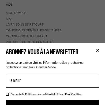
AIDE
MON COMPTE
FAQ
LIVRAISONS ET RETOURS
CONDITIONS GÉNÉRALES DE VENTES
CONDITIONS D'UTILISATION
POLITIQUE DE CONFIDENTIALITÉ
FORMULAIRE DE RÉTRACTATION
ABONNEZ-VOUS À LA NEWSLETTER
GESTION DES COOKIES
Recevez en exclusivité les informations des prochaines
À PROPOS
collections Jean Paul Gaultier Mode.
COOKIES
ACCESSIBILITÉ
NOS ENGAGEMENTS
J'accepte la
Politique de confidentialité
Jean Paul Gaultier
Facebook
Instagram
Youtube
Tik Tok