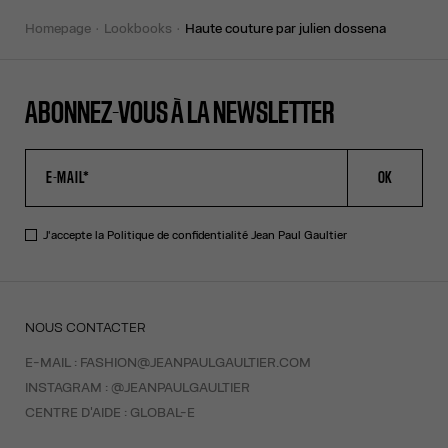
homepage
lookbooks
haute couture par julien dossena
ABONNEZ-VOUS À LA NEWSLETTER
OK
J'accepte la
Politique de confidentialité
Jean Paul Gaultier
NOUS CONTACTER
E-MAIL :
FASHION@JEANPAULGAULTIER.COM
INSTAGRAM :
@JEANPAULGAULTIER
CENTRE D'AIDE :
GLOBAL-E