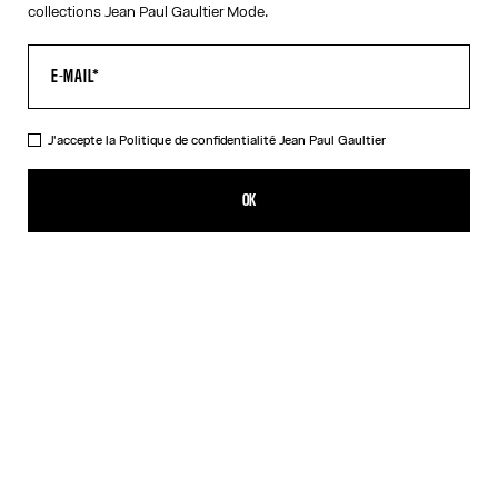
collections Jean Paul Gaultier Mode.
J'accepte la
Politique de confidentialité
Jean Paul Gaultier
La Combishort Junior Gaultier Bicolore
350,00€
OK
AJOUTER AU PANIER
Rouge
DESCRIPTION
Combishort à manches longues en jersey bicolore avec détail logo
imprimé « Junior Gaultier ».
DÉTAILS DU PRODUIT
GUIDE DES TAILLES
EXPÉDITION ET RETOUR