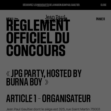
DÉCOUVREZ LES
NOUVEAUTÉS
DE LA MAISON JEAN PAUL GAULTIER.
CLOSE
MENU
FERMER
PANIER
PANIER
RÈGLEMENT
OFFICIEL DU
CONCOURS
« JPG PARTY, HOSTED BY
BURNA BOY »
ARTICLE 1 – ORGANISATEUR
Jean Paul Gaultier dont le siège est 325, rue Saint Martin 75003