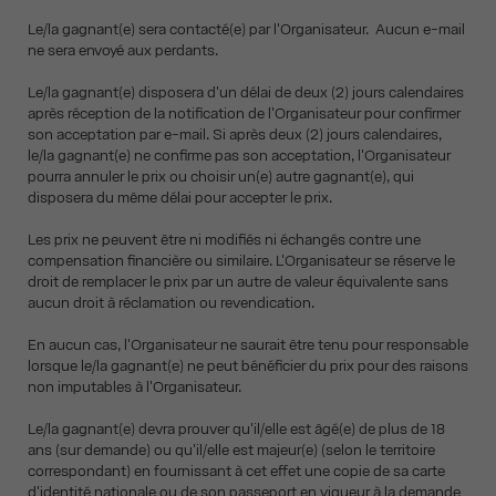
Le/la gagnant(e) sera contacté(e) par l'Organisateur. Aucun e-mail
ne sera envoyé aux perdants.
Le/la gagnant(e) disposera d'un délai de deux (2) jours calendaires
après réception de la notification de l'Organisateur pour confirmer
son acceptation par e-mail. Si après deux (2) jours calendaires,
le/la gagnant(e) ne confirme pas son acceptation, l'Organisateur
pourra annuler le prix ou choisir un(e) autre gagnant(e), qui
disposera du même délai pour accepter le prix.
Les prix ne peuvent être ni modifiés ni échangés contre une
compensation financière ou similaire. L'Organisateur se réserve le
droit de remplacer le prix par un autre de valeur équivalente sans
aucun droit à réclamation ou revendication.
En aucun cas, l'Organisateur ne saurait être tenu pour responsable
lorsque le/la gagnant(e) ne peut bénéficier du prix pour des raisons
non imputables à l'Organisateur.
Le/la gagnant(e) devra prouver qu'il/elle est âgé(e) de plus de 18
ans (sur demande) ou qu'il/elle est majeur(e) (selon le territoire
correspondant) en fournissant à cet effet une copie de sa carte
d'identité nationale ou de son passeport en vigueur à la demande