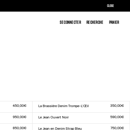
CLOSE
SE CONNECTER
SE CONNECTER
RECHERCHE
RECHERCHE
PANIER
PANIER
450,00€
350,00€
La Brassière Denim Trompe-L’Œil
Taille :
XS
S
M
L
950,00€
590,00€
Le Jean Ouvert Noir
Taille :
23
24
25
26
27
28
29
30
31
32
850,00€
750,00€
Le Jean en Denim Strap Bleu