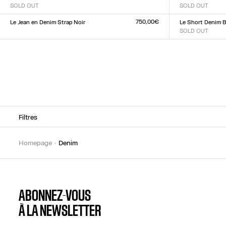
SOLD OUT
SOLD OUT
Taille :
Taille :
XXS
XS
S
M
L
XL
XXL
23
24
25
26
27
28
2
750,00€
Le Jean en Denim Strap Noir
Le Short Denim 
Taille :
SOLD OUT
Taille :
23
24
25
26
27
28
29
30
31
32
23
24
25
26
27
28
2
Filtres
homepage
denim
ABONNEZ-VOUS
À LA NEWSLETTER