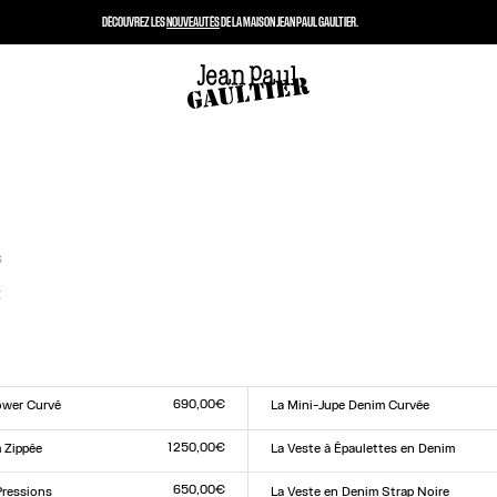
DÉCOUVREZ LES
NOUVEAUTÉS
DE LA MAISON JEAN PAUL GAULTIER.
s
t
t
690,00€
ower Curvé
La Mini-Jupe Denim Curvée
Taille :
0
31
32
33
23
24
25
26
27
28
29
30
31
32
33
1 250,00€
 Zippée
La Veste à Épaulettes en Denim
Taille :
XXS
XS
S
M
L
XL
XXL
650,00€
Pressions
La Veste en Denim Strap Noire