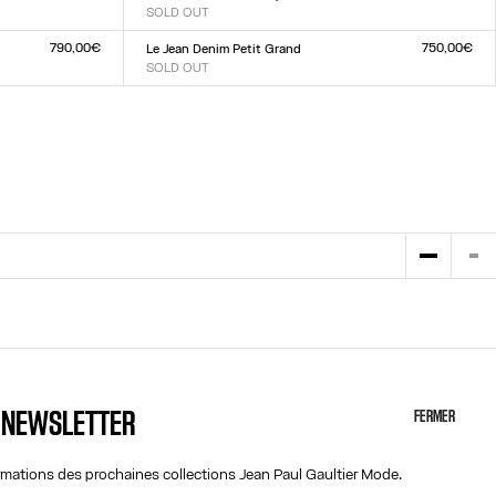
SOLD OUT
Taille :
23
24
25
26
27
28
29
30
31
32
790,00€
750,00€
Le Jean Denim Petit Grand
SOLD OUT
Taille :
23
24
25
26
27
28
29
30
31
32
A NEWSLETTER
FERMER
AIDE
À PROPOS
MON COMPTE
COOKIES
ormations des prochaines collections Jean Paul Gaultier Mode.
M
FAQ
ACCESSIBILITÉ